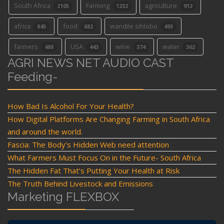
South Africa
Farming
agriculture
2105
1232
912
africa
food
wandile sihlobo
845
682
493
farmers
USA
wine
water
488
443
374
362
AGRI NEWS NET AUDIO CAST
Feeding-
How Bad Is Alcohol For Your Health?
How Digital Platforms Are Changing Farming in South Africa
and around the world.
Fascia: The Body’s Hidden Web need attention
What Farmers Must Focus On in the Future- South Africa
The Hidden Fat That’s Putting Your Health at Risk
The Truth Behind Livestock and Emissions
Marketing FLEXBOX